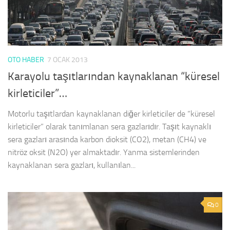
OTO HABER
7 OCAK 2013
Karayolu taşıtlarından kaynaklanan “küresel
kirleticiler”…
Motorlu taşıtlardan kaynaklanan diğer kirleticiler de “küresel
kirleticiler” olarak tanımlanan sera gazlarıdır. Taşıt kaynaklı
sera gazları arasında karbon dioksit (CO2), metan (CH4) ve
nitröz oksit (N2O) yer almaktadır. Yanma sistemlerinden
kaynaklanan sera gazları, kullanılan...
0