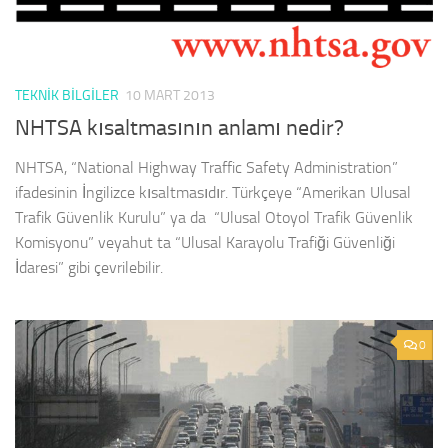
TEKNIK BILGILER
10 MART 2013
NHTSA kısaltmasının anlamı nedir?
NHTSA, “National Highway Traffic Safety Administration”
ifadesinin İngilizce kısaltmasıdır. Türkçeye “Amerikan Ulusal
Trafik Güvenlik Kurulu” ya da “Ulusal Otoyol Trafik Güvenlik
Komisyonu” veyahut ta “Ulusal Karayolu Trafiği Güvenliği
İdaresi” gibi çevrilebilir.
0