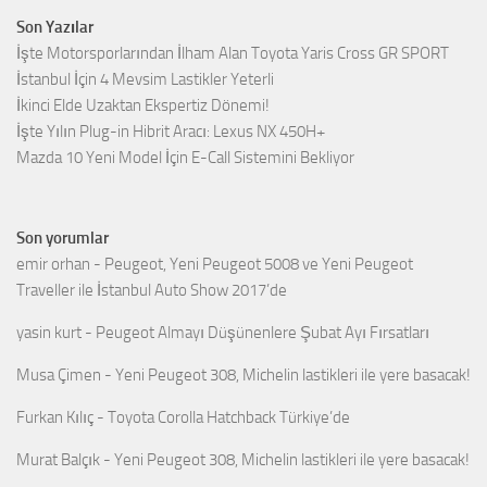
Son Yazılar
İşte Motorsporlarından İlham Alan Toyota Yaris Cross GR SPORT
İstanbul İçin 4 Mevsim Lastikler Yeterli
İkinci Elde Uzaktan Ekspertiz Dönemi!
İşte Yılın Plug-in Hibrit Aracı: Lexus NX 450H+
Mazda 10 Yeni Model İçin E-Call Sistemini Bekliyor
Son yorumlar
emir orhan
-
Peugeot, Yeni Peugeot 5008 ve Yeni Peugeot
Traveller ile İstanbul Auto Show 2017’de
yasin kurt
-
Peugeot Almayı Düşünenlere Şubat Ayı Fırsatları
Musa Çimen
-
Yeni Peugeot 308, Michelin lastikleri ile yere basacak!
Furkan Kılıç
-
Toyota Corolla Hatchback Türkiye’de
Murat Balçık
-
Yeni Peugeot 308, Michelin lastikleri ile yere basacak!