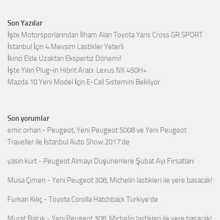
Son Yazılar
İşte Motorsporlarından İlham Alan Toyota Yaris Cross GR SPORT
İstanbul İçin 4 Mevsim Lastikler Yeterli
İkinci Elde Uzaktan Ekspertiz Dönemi!
İşte Yılın Plug-in Hibrit Aracı: Lexus NX 450H+
Mazda 10 Yeni Model İçin E-Call Sistemini Bekliyor
Son yorumlar
emir orhan
-
Peugeot, Yeni Peugeot 5008 ve Yeni Peugeot
Traveller ile İstanbul Auto Show 2017’de
yasin kurt
-
Peugeot Almayı Düşünenlere Şubat Ayı Fırsatları
Musa Çimen
-
Yeni Peugeot 308, Michelin lastikleri ile yere basacak!
Furkan Kılıç
-
Toyota Corolla Hatchback Türkiye’de
Murat Balçık
-
Yeni Peugeot 308, Michelin lastikleri ile yere basacak!