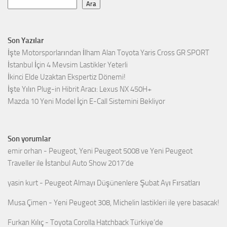
Ara
Son Yazılar
İşte Motorsporlarından İlham Alan Toyota Yaris Cross GR SPORT
İstanbul İçin 4 Mevsim Lastikler Yeterli
İkinci Elde Uzaktan Ekspertiz Dönemi!
İşte Yılın Plug-in Hibrit Aracı: Lexus NX 450H+
Mazda 10 Yeni Model İçin E-Call Sistemini Bekliyor
Son yorumlar
emir orhan
-
Peugeot, Yeni Peugeot 5008 ve Yeni Peugeot
Traveller ile İstanbul Auto Show 2017’de
yasin kurt
-
Peugeot Almayı Düşünenlere Şubat Ayı Fırsatları
Musa Çimen
-
Yeni Peugeot 308, Michelin lastikleri ile yere basacak!
Furkan Kılıç
-
Toyota Corolla Hatchback Türkiye’de