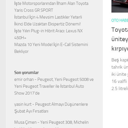
İşte Motorsporlarından İlham Alan Toyota
Yaris Cross GR SPORT
İstanbul İçin 4 Mevsim Lastikler Yeterli
OTO HAB
İkinci Elde Uzaktan Ekspertiz Dönemi!
Toyota
İşte Yılın Plug-in Hibrit Aracı: Lexus NX
450H+
ünitey
Mazda 10 Yeni Model İçin E-Call Sistemini
kırpı
Bekliyor
Beş kapıl
tahrik ü
Son yorumlar
iki ünit
emir orhan
-
Peugeot, Yeni Peugeot 5008 ve
16 valfli
Yeni Peugeot Traveller ile İstanbul Auto
2.5 litre
Show 2017’de
yasin kurt
-
Peugeot Almayı Düşünenlere
Şubat Ayı Fırsatları
Musa Çimen
-
Yeni Peugeot 308, Michelin