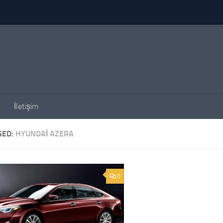
İletişim
GED:
HYUNDAI AZERA
0