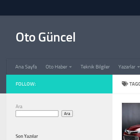
Skip to content
Oto Güncel
Ana Sayfa
Oto Haber
Teknik Bilgiler
Yazarlar
FOLLOW:
TAG
Ara
Ara
Son Yazılar