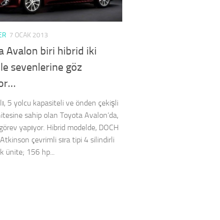
ER
7 OCAK 2013
 Avalon biri hibrid iki
le sevenlerine göz
yor…
ı, 5 yolcu kapasiteli ve önden çekişli
nitesine sahip olan Toyota Avalon’da,
e görev yapıyor. Hibrid modelde, DOCH
 Atkinson çevrimli sıra tipi 4 silindirli
lik ünite; 156 hp...