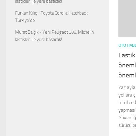
lastikleri ile yere basacak!
Furkan Kılıç
-
Toyota Corolla Hatchback
Türkiye’de
Murat Balçık
-
Yeni Peugeot 308, Michelin
lastikleri ile yere basacak!
OTO HAB
Lasti
öneml
öneml
Yaz aylar
yollara 
tercih ed
yapması 
Güvenliği
sürücüler