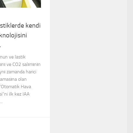
astiklerde kendi
knolojisini
…
nun ve lastik
sını ve CO2 salımının
aynı zamanda harici
lamasına olan
n “Otomatik Hava
i”ni ilk kez IAA
..