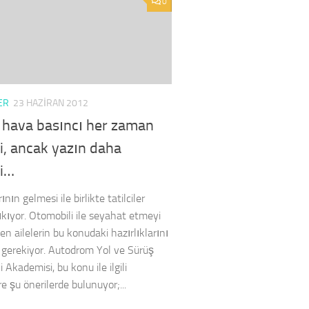
0
ER
23 HAZIRAN 2012
k hava basıncı her zaman
i, ancak yazın daha
i…
ının gelmesi ile birlikte tatilciler
çıkıyor. Otomobili ile seyahat etmeyi
en ailelerin bu konudaki hazırlıklarını
gerekiyor. Autodrom Yol ve Sürüş
 Akademisi, bu konu ile ilgili
e şu önerilerde bulunuyor;...