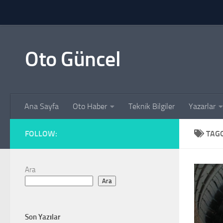
Skip to content
Oto Güncel
Ana Sayfa
Oto Haber
Teknik Bilgiler
Yazarlar
FOLLOW:
TAG
Ara
Ara
Son Yazılar