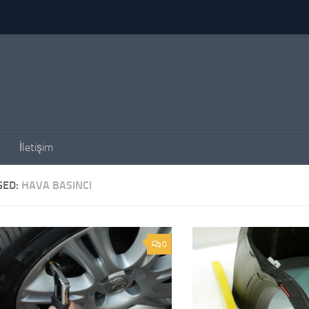
İletişim
GED:
HAVA BASINCI
0