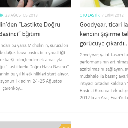
IK
23 AĞUSTOS 2013
OTO LASTIK
7 EKIM 2012
in’den “Lastikte Doğru
Goodyear, ticari l
asıncı” Eğitimi
kendini şişirme te
görücüye çıkardı
ından bu yana Michelin’in, sürücüleri
rde düşük hava basıncının yarattığı
Goodyear; yakıt tasarrufu
ere karşı bilinçlendirmek amacıyla
performansının artırılma
ğü “Lastiklerde Doğru Hava Basıncı”
azaltılmasını sağlayan, 
rinin bu yıl ki etkinlikleri start alıyor.
müdahale ile basınç ayar
syonun ilk adımı 24-25 Ağustos
ihtiyacı ortadan kaldıra
 İçerenköy...
Basıncı Koruma Teknolojis
2012Ticari Araç Fuarı’nda.