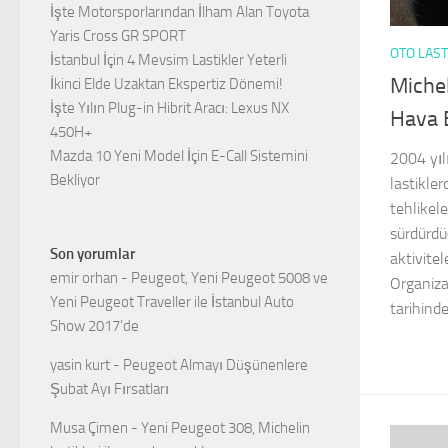
İşte Motorsporlarından İlham Alan Toyota
Yaris Cross GR SPORT
OTO LAST
İstanbul İçin 4 Mevsim Lastikler Yeterli
Michel
İkinci Elde Uzaktan Ekspertiz Dönemi!
İşte Yılın Plug-in Hibrit Aracı: Lexus NX
Hava B
450H+
Mazda 10 Yeni Model İçin E-Call Sistemini
2004 yıl
Bekliyor
lastikle
tehlikel
sürdürdü
Son yorumlar
aktivitele
emir orhan
-
Peugeot, Yeni Peugeot 5008 ve
Organiza
Yeni Peugeot Traveller ile İstanbul Auto
tarihinde
Show 2017’de
yasin kurt
-
Peugeot Almayı Düşünenlere
Şubat Ayı Fırsatları
Musa Çimen
-
Yeni Peugeot 308, Michelin