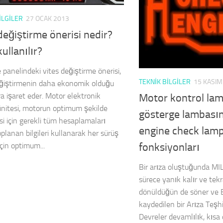
ILGILER
27 OCAK 2013
değiştirme önerisi nedir?
kullanılır?
 panelindeki vites değiştirme önerisi,
TEKNIK BILGILER
15 KASIM
ğiştirmenin daha ekonomik olduğu
a işaret eder. Motor elektronik
Motor kontrol lam
ünitesi, motorun optimum şekilde
gösterge lambasın
si için gerekli tüm hesaplamaları
engine check lamp
planan bilgileri kullanarak her sürüş
fonksiyonları
çin optimum...
Bir arıza oluştuğunda MIL
sürece yanık kalır ve tek
dönüldüğün de söner ve 
kaydedilen bir Arıza Teşhi
Devreler devamlılık, kısa