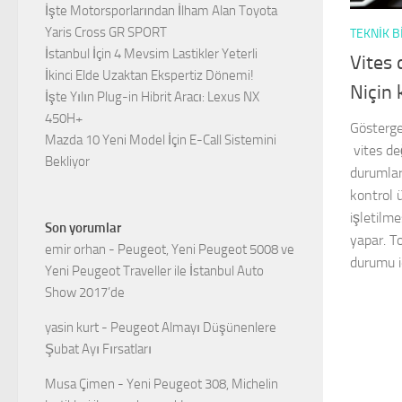
İşte Motorsporlarından İlham Alan Toyota
Yaris Cross GR SPORT
TEKNIK B
İstanbul İçin 4 Mevsim Lastikler Yeterli
Vites 
İkinci Elde Uzaktan Ekspertiz Dönemi!
Niçin 
İşte Yılın Plug-in Hibrit Aracı: Lexus NX
450H+
Gösterge
Mazda 10 Yeni Model İçin E-Call Sistemini
vites de
Bekliyor
durumlar
kontrol 
işletilme
Son yorumlar
yapar. To
emir orhan
-
Peugeot, Yeni Peugeot 5008 ve
durumu i
Yeni Peugeot Traveller ile İstanbul Auto
Show 2017’de
yasin kurt
-
Peugeot Almayı Düşünenlere
Şubat Ayı Fırsatları
Musa Çimen
-
Yeni Peugeot 308, Michelin