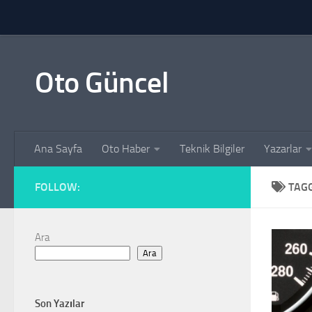
Skip to content
Oto Güncel
Ana Sayfa
Oto Haber
Teknik Bilgiler
Yazarlar
FOLLOW:
TAG
Ara
Ara
Son Yazılar