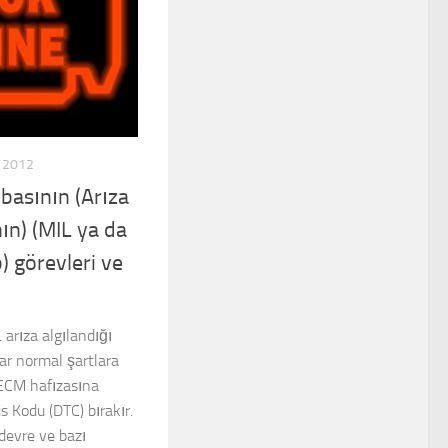
 2012
basının (Arıza
ın) (MIL ya da
) görevleri ve
 arıza algılandığı
rar normal şartlara
ECM hafızasına
s Kodu (DTC) bırakır.
 devre ve bazı