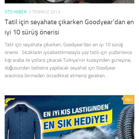
OTO HABER
3 TEMMUZ 2013
Tatil için seyahate çıkarken Goodyear’dan en
iyi 10 sürüş önerisi
Tatil için seyahate çıkarken, Goodyear’dan en iyi 10 sürüş
önerisi Sıcakların iyicebastırmasıyla yaz tatili için yüzbinlerce
kişi araba ile yollara çıkacak.Türkiye’nin kuzeyinden güneyine,
doğusundan batısına yapılacak seyahat için Goodyear
aracınıza binmeden öncedikkat etmeniz gereken...
0