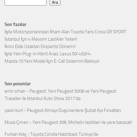
Ara
Son Yazılar
İşte Motorsporlarından İlham Alan Toyota Yaris Cross GR SPORT
İstanbul İçin 4 Mevsim Lastikler Yeterli
İkinci Elde Uzaktan Ekspertiz Dönemi!
İşte Yılın Plug-in Hibrit Aracı: Lexus NX 450H+
Mazda 10 Yeni Model İçin E-Call Sistemini Bekliyor
Son yorumlar
emir orhan
-
Peugeot, Yeni Peugeot 5008 ve Yeni Peugeot
Traveller ile İstanbul Auto Show 2017’de
yasin kurt
-
Peugeot Almayı Düşünenlere Şubat Ayı Fırsatları
Musa Çimen
-
Yeni Peugeot 308, Michelin lastikleri ile yere basacak!
Furkan Kılıç
-
Toyota Corolla Hatchback Türkiye’de