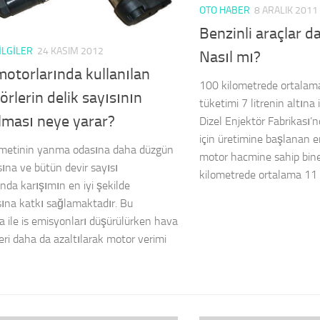
OTO HABER
8 ARALIK 2011
Benzinli araçlar 
ILGILER
24 KASIM 2012
Nasıl mı?
motorlarında kullanılan
100 kilometrede ortalama
örlerin delik sayısının
tüketimi 7 litrenin altın
ılması neye yarar?
Dizel Enjektör Fabrikası’n
için üretimine başlanan e
emetinin yanma odasına daha düzgün
motor hacmine sahip bine
ına ve bütün devir sayısı
kilometrede ortalama 11 li
ında karışımın en iyi şekilde
ına katkı sağlamaktadır. Bu
 ile is emisyonları düşürülürken hava
eri daha da azaltılarak motor verimi