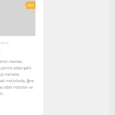
0
 2010
i
jektör memesi
e yanma odası şekli
i tip memeler
meli motorlarda, iğne
ma odalı motorlar ve
...