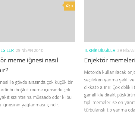
0
ILGILER
29 NISAN 2010
TEKNIK BILGILER
29 NISAN
ör meme iğnesi nasıl
Enjektör memeler
ır?
Motorda kullanılacak en
seçilirken yanma şekli v
esi ile gövde arasında çok küçük bir
dikkate alınır. Çok delikl
ardır bu boşluk meme içerisinde çok
genellikle direkt püskürt­
 yakıt sızıntısına müsaade eder ki bu
tipli memeler ise ön yan­
iğnesinin yağlanması içindir.
türbülanslı tip yanma odalı