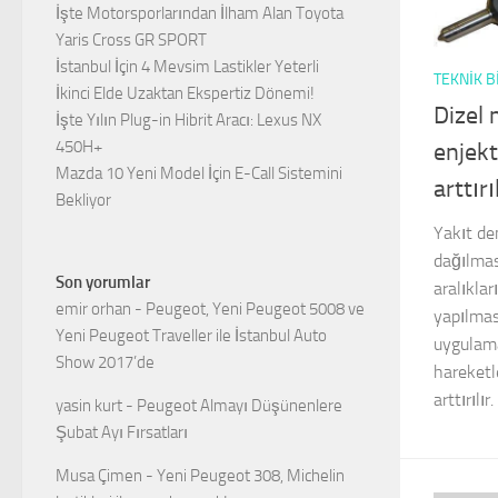
İşte Motorsporlarından İlham Alan Toyota
Yaris Cross GR SPORT
İstanbul İçin 4 Mevsim Lastikler Yeterli
TEKNIK B
İkinci Elde Uzaktan Ekspertiz Dönemi!
Dizel 
İşte Yılın Plug-in Hibrit Aracı: Lexus NX
450H+
enjekt
Mazda 10 Yeni Model İçin E-Call Sistemini
arttır
Bekliyor
Yakıt d
dağılmas
Son yorumlar
aralıklar
emir orhan
-
Peugeot, Yeni Peugeot 5008 ve
yapılmas
Yeni Peugeot Traveller ile İstanbul Auto
uygulama
Show 2017’de
hareketl
arttırılır.
yasin kurt
-
Peugeot Almayı Düşünenlere
Şubat Ayı Fırsatları
Musa Çimen
-
Yeni Peugeot 308, Michelin