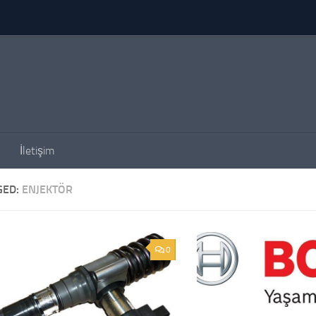
İletişim
GED:
ENJEKTÖR
0