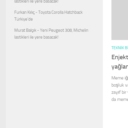
lastikleri ile yere basacak!
Furkan Kılıç
-
Toyota Corolla Hatchback
Türkiye’de
Murat Balçık
-
Yeni Peugeot 308, Michelin
lastikleri ile yere basacak!
TEKNIK B
Enjekt
yağlan
Meme iğn
boşluk v
zayıf bir
da meme 