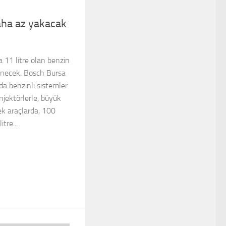
daha az yakacak
 11 litre olan benzin
a inecek. Bosch Bursa
da benzinli sistemler
njektörlerle, büyük
k araçlarda, 100
tre...