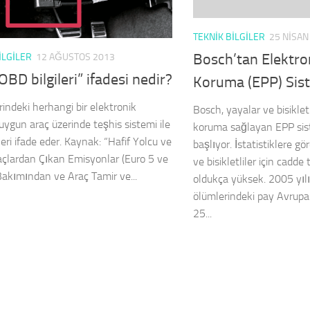
TEKNIK BILGILER
25 NISAN
Bosch’tan Elektro
ILGILER
12 AĞUSTOS 2013
OBD bilgileri” ifadesi nedir?
Koruma (EPP) Sis
rindeki herhangi bir elektronik
Bosch, yayalar ve bisikletli
uygun araç üzerinde teşhis sistemi ile
koruma sağlayan EPP sis
lgileri ifade eder. Kaynak: “Hafif Yolcu ve
başlıyor. İstatistiklere gö
raçlardan Çıkan Emisyonlar (Euro 5 ve
ve bisikletliler için cadde 
Bakımından ve Araç Tamir ve...
oldukça yüksek. 2005 yılı
ölümlerindeki pay Avrupa 
25...