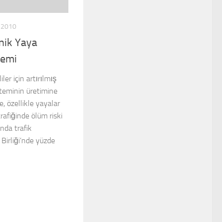
 2010
nik Yaya
temi
ler için artırılmış
teminin üretimine
re, özellikle yayalar
trafiğinde ölüm riski
nda trafik
Birliği’nde yüzde