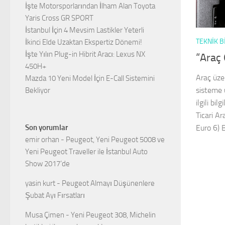
İşte Motorsporlarından İlham Alan Toyota
Yaris Cross GR SPORT
İstanbul İçin 4 Mevsim Lastikler Yeterli
TEKNIK B
İkinci Elde Uzaktan Ekspertiz Dönemi!
İşte Yılın Plug-in Hibrit Aracı: Lexus NX
“Araç 
450H+
Araç üze
Mazda 10 Yeni Model İçin E-Call Sistemini
sisteme 
Bekliyor
ilgili bi
Ticari A
Son yorumlar
Euro 6) 
emir orhan
-
Peugeot, Yeni Peugeot 5008 ve
Yeni Peugeot Traveller ile İstanbul Auto
Show 2017’de
yasin kurt
-
Peugeot Almayı Düşünenlere
Şubat Ayı Fırsatları
Musa Çimen
-
Yeni Peugeot 308, Michelin