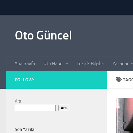
Skip to content
Oto Güncel
Ana Sayfa
Oto Haber
Teknik Bilgiler
Yazarlar
FOLLOW:
TAG
Ara
Ara
Son Yazılar