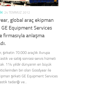
IK
24 TEMMUZ 2012
ear, global araç ekipman
i GE Equipment Services
e firmasıyla anlaşma
dı.
, şirketin 70.000 araçlık Avrupa
lastik ve satış sonrası servis hizmeti
ak. 114 yıldır dünyanın en büyük
eticilerinden biri olan Goodyear ile
kipman şirketi GE Equipment Services
astik tedariği ve...