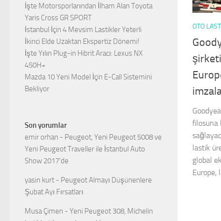
İşte Motorsporlarından İlham Alan Toyota
Yaris Cross GR SPORT
OTO LAST
İstanbul İçin 4 Mevsim Lastikler Yeterli
Goody
İkinci Elde Uzaktan Ekspertiz Dönemi!
İşte Yılın Plug-in Hibrit Aracı: Lexus NX
şirket
450H+
Europ
Mazda 10 Yeni Model İçin E-Call Sistemini
Bekliyor
imzala
Goodyear
filosuna 
Son yorumlar
sağlayac
emir orhan
-
Peugeot, Yeni Peugeot 5008 ve
lastik ür
Yeni Peugeot Traveller ile İstanbul Auto
global e
Show 2017’de
Europe, l
yasin kurt
-
Peugeot Almayı Düşünenlere
Şubat Ayı Fırsatları
Musa Çimen
-
Yeni Peugeot 308, Michelin