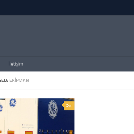
İletişim
GED:
EKIPMAN
0