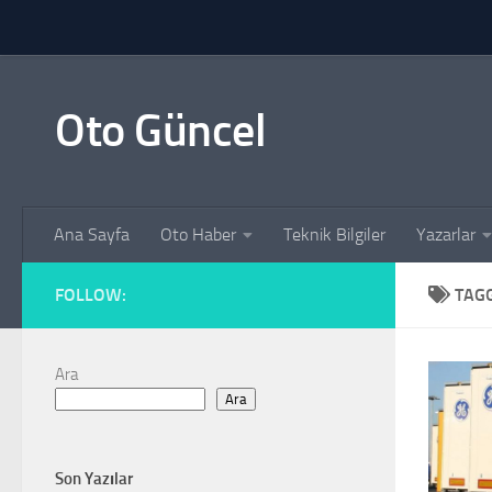
Skip to content
Oto Güncel
Ana Sayfa
Oto Haber
Teknik Bilgiler
Yazarlar
FOLLOW:
TAG
Ara
Ara
Son Yazılar