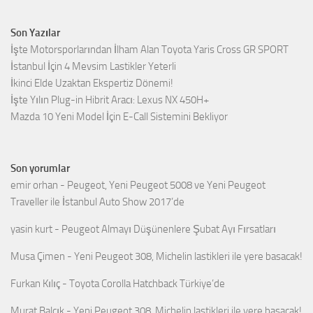
Son Yazılar
İşte Motorsporlarından İlham Alan Toyota Yaris Cross GR SPORT
İstanbul İçin 4 Mevsim Lastikler Yeterli
İkinci Elde Uzaktan Ekspertiz Dönemi!
İşte Yılın Plug-in Hibrit Aracı: Lexus NX 450H+
Mazda 10 Yeni Model İçin E-Call Sistemini Bekliyor
Son yorumlar
emir orhan
-
Peugeot, Yeni Peugeot 5008 ve Yeni Peugeot
Traveller ile İstanbul Auto Show 2017’de
yasin kurt
-
Peugeot Almayı Düşünenlere Şubat Ayı Fırsatları
Musa Çimen
-
Yeni Peugeot 308, Michelin lastikleri ile yere basacak!
Furkan Kılıç
-
Toyota Corolla Hatchback Türkiye’de
Murat Balçık
-
Yeni Peugeot 308, Michelin lastikleri ile yere basacak!