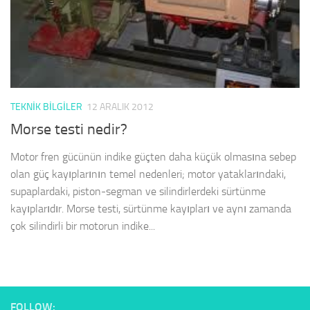
TEKNIK BILGILER
12 ARALIK 2012
Morse testi nedir?
Motor fren gücünün indike güçten daha küçük olmasına sebep
olan güç kayıplarının temel nedenleri; motor yataklarındaki,
supaplardaki, piston-segman ve silindirlerdeki sürtünme
kayıplarıdır. Morse testi, sürtünme kayıpları ve aynı zamanda
çok silindirli bir motorun indike...
FOLLOW: