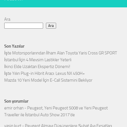
Ara
Ara
Son Yazılar
İşte Motorsporlarından İlham Alan Toyota Yaris Cross GR SPORT
İstanbul İçin 4 Mevsim Lastikler Yeterli
İkinci Elde Uzaktan Ekspertiz Dönemi!
İşte Yılın Plug-in Hibrit Aracı: Lexus NX 450H+
Mazda 10 Yeni Model İçin E-Call Sistemini Bekliyor
Son yorumlar
emir orhan
-
Peugeot, Yeni Peugeot 5008 ve Yeni Peugeot
Traveller ile İstanbul Auto Show 2017’de
yasin kurt
-
Peugeot Almayı Düşünenlere Şubat Ayı Fırsatları