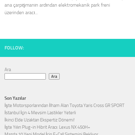
ana çarpışmanın ardından elektromekanik park freni
üzerinden aracı...
FOLLOW:
Ara
Ara
Son Yazılar
İşte Motorsporlarından İlham Alan Toyota Yaris Cross GR SPORT
İstanbul İçin 4 Mevsim Lastikler Yeterli
İkinci Elde Uzaktan Ekspertiz Dönemi!
İşte Yılın Plug-in Hibrit Aracı: Lexus NX 450H+
Mazda 10 Yeni Model İçin E-Call Sistemini Bekliyor