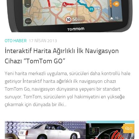
OTO HABER
17 NISAN 2013
İnteraktif Harita Ağırlıklı İlk Navigasyon
Cihazı “TomTom GO”
Yeni harita merkezli uygulama, sürücüleri daha kontrollü hale
getiriyor İnteraktif harita ağırlıklı ilk navigasyon cihazı
TomTom Go, navigasyon dünyasına yepyeni bir standart
sunuyor. TomTom, sürücülerin yol hakimiyetini en yükseğe
çıkarmak için dünyada bir ilki...
0