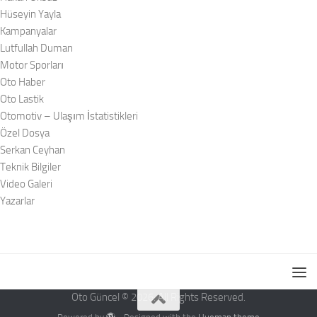
Hüseyin Yayla
Kampanyalar
Lutfullah Duman
Motor Sporları
Oto Haber
Oto Lastik
Otomotiv – Ulaşım İstatistikleri
Özel Dosya
Serkan Ceyhan
Teknik Bilgiler
Video Galeri
Yazarlar
Oto Güncel © 2026. All Rights Reserved.