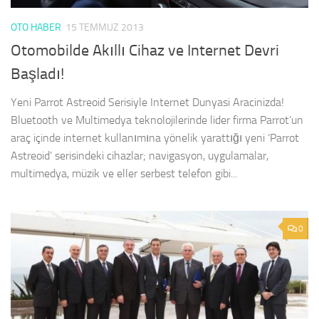
OTO HABER
15 TEMMUZ 2013
Otomobilde Akıllı Cihaz ve Internet Devri
Başladı!
Yeni Parrot Astreoid Serisiyle Internet Dunyasi Aracinizda!
Bluetooth ve Multimedya teknolojilerinde lider firma Parrot’un
araç içinde internet kullanımına yönelik yarattığı yeni ‘Parrot
Astreoid’ serisindeki cihazlar; navigasyon, uygulamalar,
multimedya, müzik ve eller serbest telefon gibi...
0