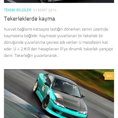
TEKNIK BILGILER
31 MART 2014
Tekerleklerde kayma
Kuvvet bağlantı katsayısı lastiğin dönerken zemin üzerinde
kaymasına bağlıdır. Kaymasız yuvarlanan bir tekerlek bir
dönüşünde yuvarlanma çevresi adı verilen U mesafesini kat
eder. U = 2.π.R’den hesaplanan R’ye dinamik tekerlek yarıçapı
denir. Tekerleğin yuvarlanarak...
0