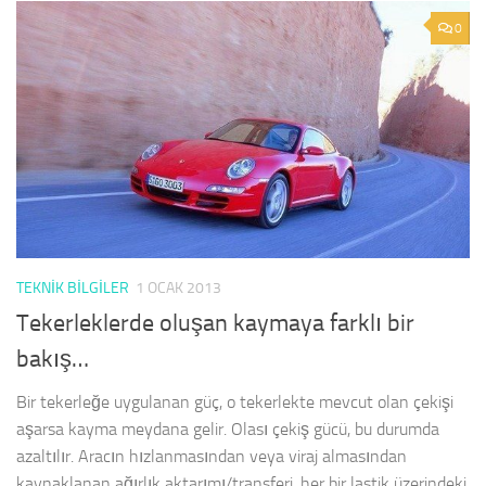
0
TEKNIK BILGILER
1 OCAK 2013
Tekerleklerde oluşan kaymaya farklı bir
bakış…
Bir tekerleğe uygulanan güç, o tekerlekte mevcut olan çekişi
aşarsa kayma meydana gelir. Olası çekiş gücü, bu durumda
azaltılır. Aracın hızlanmasından veya viraj almasından
kaynaklanan ağırlık aktarımı/transferi, her bir lastik üzerindeki