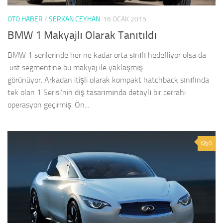
OTO HABER
/
SERKAN CEYHAN
16 OCAK 2015
BMW 1 Makyajlı Olarak Tanıtıldı
BMW 1 serilerinde her ne kadar orta sınıfı hedefliyor olsa da
üst segmentine bu makyaj ile yaklaşmış
görünüyor. Arkadan itişli olarak kompakt hatchback sınıfında
tek olan 1 Serisi’nin dış tasarımında detaylı bir cerrahi
operasyon geçirmiş. Ön...
0