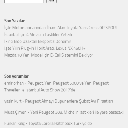
Ara
Son Yazılar
İşte Motorsporlarından İlham Alan Toyota Yaris Cross GR SPORT
İstanbul İçin 4 Mevsim Lastikler Yeterli
İkinci Elde Uzaktan Ekspertiz Dönemi!
İşte Yılın Plug-in Hibrit Aracı: Lexus NX 450H+
Mazda 10 Yeni Model İçin E-Call Sistemini Bekliyor
Son yorumlar
emir orhan
-
Peugeot, Yeni Peugeot 5008 ve Yeni Peugeot
Traveller ile İstanbul Auto Show 2017’de
yasin kurt
-
Peugeot Almayı Düşünenlere Şubat Ayı Fırsatları
Musa Çimen
-
Yeni Peugeot 308, Michelin lastikleri ile yere basacak!
Furkan Kılıç
-
Toyota Corolla Hatchback Türkiye’de