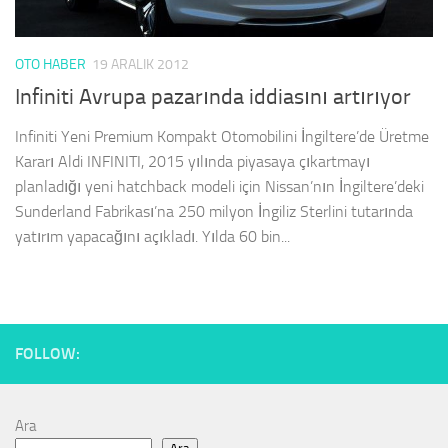
OTO HABER
19 ARALIK 2012
Infiniti Avrupa pazarında iddiasını artırıyor
Infiniti Yeni Premium Kompakt Otomobilini İngiltere’de Üretme
Kararı Aldi INFINITI, 2015 yılında piyasaya çıkartmayı
planladığı yeni hatchback modeli için Nissan’nın İngiltere’deki
Sunderland Fabrikası’na 250 milyon İngiliz Sterlini tutarında
yatırım yapacağını açıkladı. Yılda 60 bin...
FOLLOW:
Ara