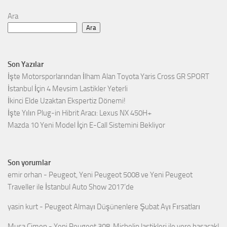
Ara
Ara
Son Yazılar
İşte Motorsporlarından İlham Alan Toyota Yaris Cross GR SPORT
İstanbul İçin 4 Mevsim Lastikler Yeterli
İkinci Elde Uzaktan Ekspertiz Dönemi!
İşte Yılın Plug-in Hibrit Aracı: Lexus NX 450H+
Mazda 10 Yeni Model İçin E-Call Sistemini Bekliyor
Son yorumlar
emir orhan
-
Peugeot, Yeni Peugeot 5008 ve Yeni Peugeot
Traveller ile İstanbul Auto Show 2017’de
yasin kurt
-
Peugeot Almayı Düşünenlere Şubat Ayı Fırsatları
Musa Çimen
-
Yeni Peugeot 308, Michelin lastikleri ile yere basacak!