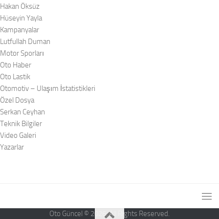
Hakan Öksüz
Hüseyin Yayla
Kampanyalar
Lutfullah Duman
Motor Sporları
Oto Haber
Oto Lastik
Otomotiv – Ulaşım İstatistikleri
Özel Dosya
Serkan Ceyhan
Teknik Bilgiler
Video Galeri
Yazarlar
Oto Güncel © 2026. All Rights Reserved.