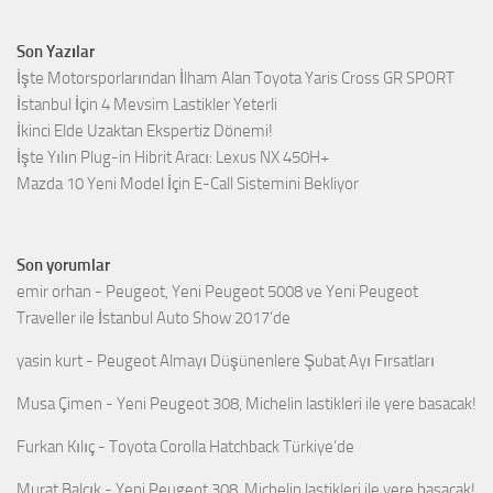
Son Yazılar
İşte Motorsporlarından İlham Alan Toyota Yaris Cross GR SPORT
İstanbul İçin 4 Mevsim Lastikler Yeterli
İkinci Elde Uzaktan Ekspertiz Dönemi!
İşte Yılın Plug-in Hibrit Aracı: Lexus NX 450H+
Mazda 10 Yeni Model İçin E-Call Sistemini Bekliyor
Son yorumlar
emir orhan
-
Peugeot, Yeni Peugeot 5008 ve Yeni Peugeot
Traveller ile İstanbul Auto Show 2017’de
yasin kurt
-
Peugeot Almayı Düşünenlere Şubat Ayı Fırsatları
Musa Çimen
-
Yeni Peugeot 308, Michelin lastikleri ile yere basacak!
Furkan Kılıç
-
Toyota Corolla Hatchback Türkiye’de
Murat Balçık
-
Yeni Peugeot 308, Michelin lastikleri ile yere basacak!