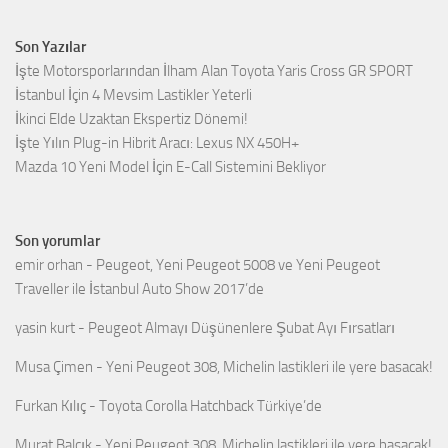
Son Yazılar
İşte Motorsporlarından İlham Alan Toyota Yaris Cross GR SPORT
İstanbul İçin 4 Mevsim Lastikler Yeterli
İkinci Elde Uzaktan Ekspertiz Dönemi!
İşte Yılın Plug-in Hibrit Aracı: Lexus NX 450H+
Mazda 10 Yeni Model İçin E-Call Sistemini Bekliyor
Son yorumlar
emir orhan
-
Peugeot, Yeni Peugeot 5008 ve Yeni Peugeot
Traveller ile İstanbul Auto Show 2017’de
yasin kurt
-
Peugeot Almayı Düşünenlere Şubat Ayı Fırsatları
Musa Çimen
-
Yeni Peugeot 308, Michelin lastikleri ile yere basacak!
Furkan Kılıç
-
Toyota Corolla Hatchback Türkiye’de
Murat Balçık
-
Yeni Peugeot 308, Michelin lastikleri ile yere basacak!