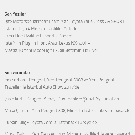
Son Yazılar
İşte Motorsporlarından İlham Alan Toyota Yaris Cross GR SPORT
İstanbul İçin 4 Mevsim Lastikler Yeterli
İkinci Elde Uzaktan Ekspertiz Dönemi!
İşte Yılın Plug-in Hibrit Aracı: Lexus NX 450H+
Mazda 10 Yeni Model İçin E-Call Sistemini Bekliyor
Son yorumlar
emir orhan
-
Peugeot, Yeni Peugeot 5008 ve Yeni Peugeot
Traveller ile İstanbul Auto Show 2017’de
yasin kurt
-
Peugeot Almayı Düşünenlere Şubat Ayı Fırsatları
Musa Çimen
-
Yeni Peugeot 308, Michelin lastikleri ile yere basacak!
Furkan Kılıç
-
Toyota Corolla Hatchback Türkiye’de
Murat Balçık
-
Yeni Peugeot 308, Michelin lastikleri ile yere basacak!