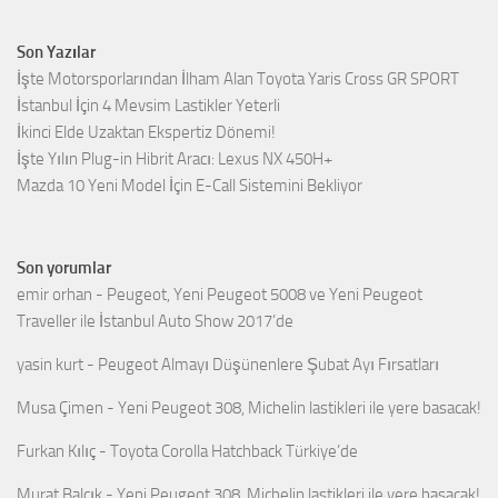
Son Yazılar
İşte Motorsporlarından İlham Alan Toyota Yaris Cross GR SPORT
İstanbul İçin 4 Mevsim Lastikler Yeterli
İkinci Elde Uzaktan Ekspertiz Dönemi!
İşte Yılın Plug-in Hibrit Aracı: Lexus NX 450H+
Mazda 10 Yeni Model İçin E-Call Sistemini Bekliyor
Son yorumlar
emir orhan
-
Peugeot, Yeni Peugeot 5008 ve Yeni Peugeot
Traveller ile İstanbul Auto Show 2017’de
yasin kurt
-
Peugeot Almayı Düşünenlere Şubat Ayı Fırsatları
Musa Çimen
-
Yeni Peugeot 308, Michelin lastikleri ile yere basacak!
Furkan Kılıç
-
Toyota Corolla Hatchback Türkiye’de
Murat Balçık
-
Yeni Peugeot 308, Michelin lastikleri ile yere basacak!