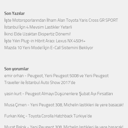
Son Yazılar
İşte Motorsporlarından İlham Alan Toyota Yaris Cross GR SPORT
İstanbul İçin 4 Mevsim Lastikler Yeterli
İkinci Elde Uzaktan Ekspertiz Dönemi!
İşte Yılın Plug-in Hibrit Aracı: Lexus NX 450H+
Mazda 10 Yeni Model İçin E-Call Sistemini Bekliyor
Son yorumlar
emir orhan
-
Peugeot, Yeni Peugeot 5008 ve Yeni Peugeot
Traveller ile İstanbul Auto Show 2017’de
yasin kurt
-
Peugeot Almayı Düşünenlere Şubat Ayı Fırsatları
Musa Çimen
-
Yeni Peugeot 308, Michelin lastikleri ile yere basacak!
Furkan Kılıç
-
Toyota Corolla Hatchback Türkiye’de
Murat Balçık
-
Yeni Peugeot 308, Michelin lastikleri ile yere basacak!