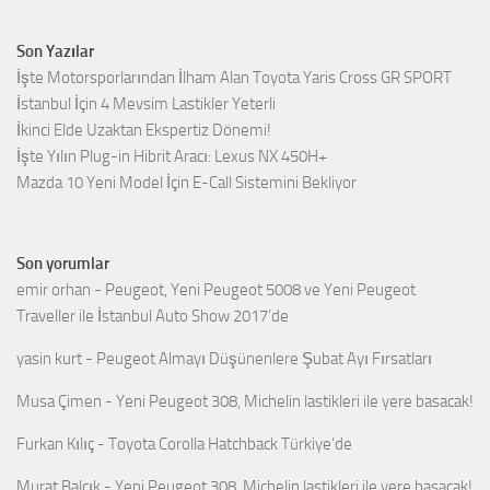
Son Yazılar
İşte Motorsporlarından İlham Alan Toyota Yaris Cross GR SPORT
İstanbul İçin 4 Mevsim Lastikler Yeterli
İkinci Elde Uzaktan Ekspertiz Dönemi!
İşte Yılın Plug-in Hibrit Aracı: Lexus NX 450H+
Mazda 10 Yeni Model İçin E-Call Sistemini Bekliyor
Son yorumlar
emir orhan
-
Peugeot, Yeni Peugeot 5008 ve Yeni Peugeot
Traveller ile İstanbul Auto Show 2017’de
yasin kurt
-
Peugeot Almayı Düşünenlere Şubat Ayı Fırsatları
Musa Çimen
-
Yeni Peugeot 308, Michelin lastikleri ile yere basacak!
Furkan Kılıç
-
Toyota Corolla Hatchback Türkiye’de
Murat Balçık
-
Yeni Peugeot 308, Michelin lastikleri ile yere basacak!