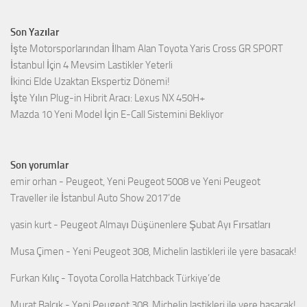
Son Yazılar
İşte Motorsporlarından İlham Alan Toyota Yaris Cross GR SPORT
İstanbul İçin 4 Mevsim Lastikler Yeterli
İkinci Elde Uzaktan Ekspertiz Dönemi!
İşte Yılın Plug-in Hibrit Aracı: Lexus NX 450H+
Mazda 10 Yeni Model İçin E-Call Sistemini Bekliyor
Son yorumlar
emir orhan
-
Peugeot, Yeni Peugeot 5008 ve Yeni Peugeot
Traveller ile İstanbul Auto Show 2017’de
yasin kurt
-
Peugeot Almayı Düşünenlere Şubat Ayı Fırsatları
Musa Çimen
-
Yeni Peugeot 308, Michelin lastikleri ile yere basacak!
Furkan Kılıç
-
Toyota Corolla Hatchback Türkiye’de
Murat Balçık
-
Yeni Peugeot 308, Michelin lastikleri ile yere basacak!