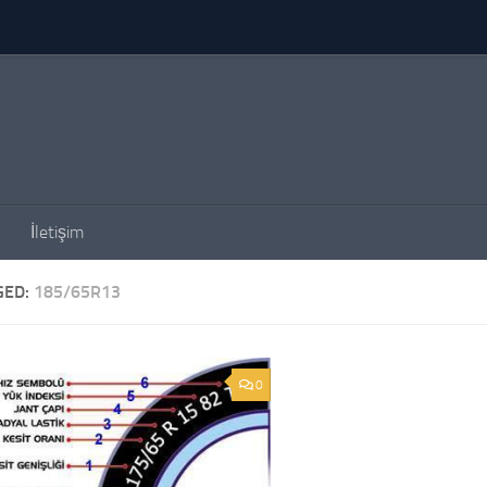
İletişim
GED:
185/65R13
0