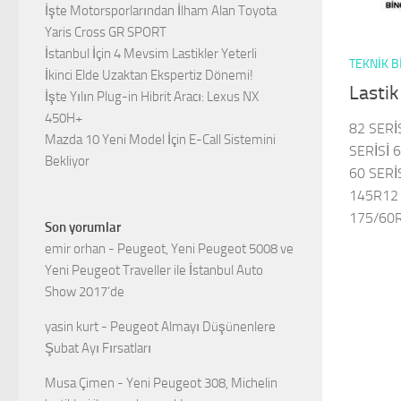
İşte Motorsporlarından İlham Alan Toyota
Yaris Cross GR SPORT
İstanbul İçin 4 Mevsim Lastikler Yeterli
TEKNIK B
İkinci Elde Uzaktan Ekspertiz Dönemi!
Lastik
İşte Yılın Plug-in Hibrit Aracı: Lexus NX
450H+
82 SERİ
Mazda 10 Yeni Model İçin E-Call Sistemini
SERİSİ 6
Bekliyor
60 SERİS
145R12 
175/60R
Son yorumlar
emir orhan
-
Peugeot, Yeni Peugeot 5008 ve
Yeni Peugeot Traveller ile İstanbul Auto
Show 2017’de
yasin kurt
-
Peugeot Almayı Düşünenlere
Şubat Ayı Fırsatları
Musa Çimen
-
Yeni Peugeot 308, Michelin