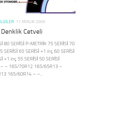
ILGILER
17 ARALIK 2009
 Denklik Cetveli
Sİ 80 SERİSİ P-METRİK 75 SERİSİ 70
5 SERİSİ 65 SERİSİ +1 inç 60 SERİSİ
İ +1 inç 55 SERİSİ 50 SERİSİ
– – 165/70R12 165/65R13 –
13 165/60R14 – –...