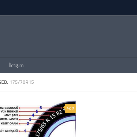
İletişim
GED:
175/70R15
0