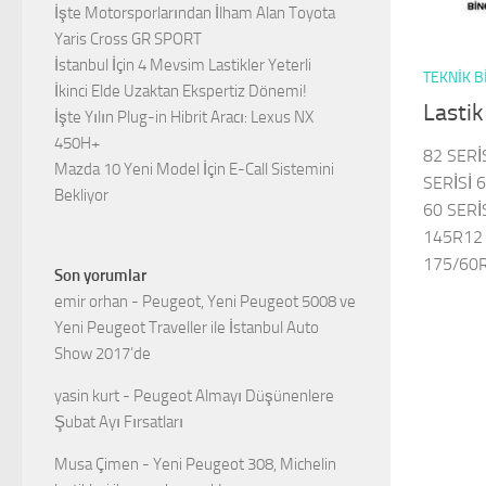
İşte Motorsporlarından İlham Alan Toyota
Yaris Cross GR SPORT
İstanbul İçin 4 Mevsim Lastikler Yeterli
TEKNIK B
İkinci Elde Uzaktan Ekspertiz Dönemi!
Lastik
İşte Yılın Plug-in Hibrit Aracı: Lexus NX
450H+
82 SERİ
Mazda 10 Yeni Model İçin E-Call Sistemini
SERİSİ 6
Bekliyor
60 SERİS
145R12 
175/60R
Son yorumlar
emir orhan
-
Peugeot, Yeni Peugeot 5008 ve
Yeni Peugeot Traveller ile İstanbul Auto
Show 2017’de
yasin kurt
-
Peugeot Almayı Düşünenlere
Şubat Ayı Fırsatları
Musa Çimen
-
Yeni Peugeot 308, Michelin