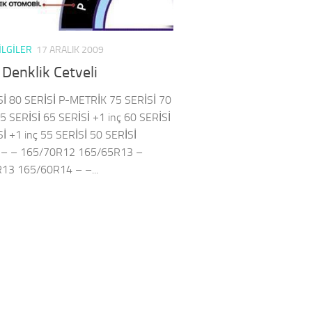
ILGILER
17 ARALIK 2009
 Denklik Cetveli
Sİ 80 SERİSİ P-METRİK 75 SERİSİ 70
5 SERİSİ 65 SERİSİ +1 inç 60 SERİSİ
İ +1 inç 55 SERİSİ 50 SERİSİ
– – 165/70R12 165/65R13 –
13 165/60R14 – –...