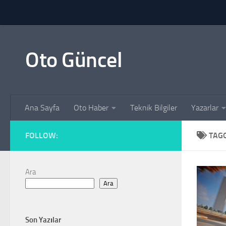
Skip to content
Oto Güncel
Ana Sayfa
Oto Haber
Teknik Bilgiler
Yazarlar
FOLLOW:
TAG
Ara
Ara
Son Yazılar