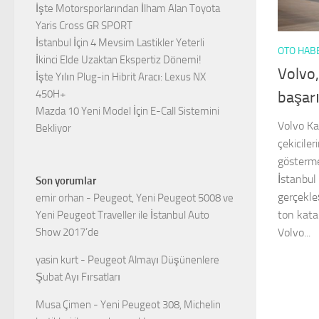
İşte Motorsporlarından İlham Alan Toyota
Yaris Cross GR SPORT
İstanbul İçin 4 Mevsim Lastikler Yeterli
OTO HAB
İkinci Elde Uzaktan Ekspertiz Dönemi!
Volvo,
İşte Yılın Plug-in Hibrit Aracı: Lexus NX
450H+
başarı
Mazda 10 Yeni Model İçin E-Call Sistemini
Volvo Ka
Bekliyor
çekiciler
gösterme
İstanbul
Son yorumlar
gerçekle
emir orhan
-
Peugeot, Yeni Peugeot 5008 ve
ton kata
Yeni Peugeot Traveller ile İstanbul Auto
Show 2017’de
Volvo...
yasin kurt
-
Peugeot Almayı Düşünenlere
Şubat Ayı Fırsatları
Musa Çimen
-
Yeni Peugeot 308, Michelin