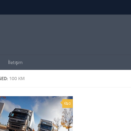
İletişim
GED:
100 KM
0