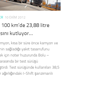
ER
10 EKIM 2012
 100 km’de 23,88 litre
sını kutluyor…
myon, kısa bir süre önce kamyon ve
inin sağladığı yakıt tasarrufunu
k için noter huzurunda Bolu –
 arasında bir test sürüşü
ştirdi. Test sürüşünde kullanılan 38,5
r ağırlığındaki I-Shift şanzımanlı